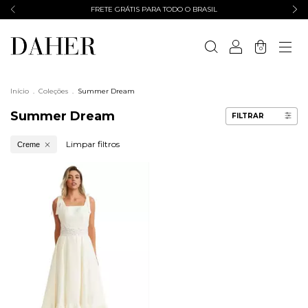
FRETE GRÁTIS PARA TODO O BRASIL
0
Início
.
Coleções
.
Summer Dream
Summer Dream
FILTRAR
Limpar filtros
Creme