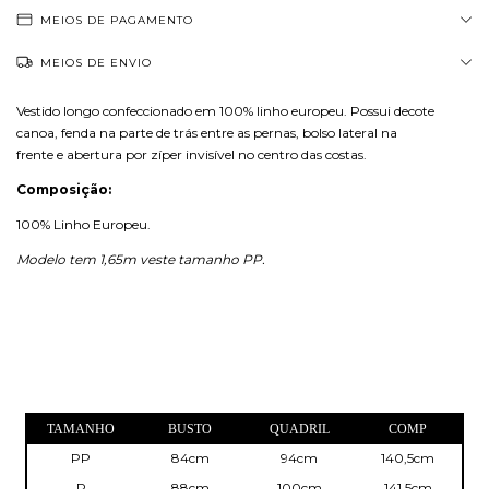
MEIOS DE PAGAMENTO
MEIOS DE ENVIO
Vestido longo confeccionado em 100% linho europeu. Possui decote
canoa, fenda na parte de trás entre as pernas, bolso lateral na
frente e abertura por zíper invisível no centro das costas.
Composição:
100% Linho Europeu.
Modelo tem 1,65m veste tamanho PP.
TAMANHO
BUSTO
QUADRIL
COMP
PP
84cm
94cm
140,5cm
P
88cm
100cm
141,5cm