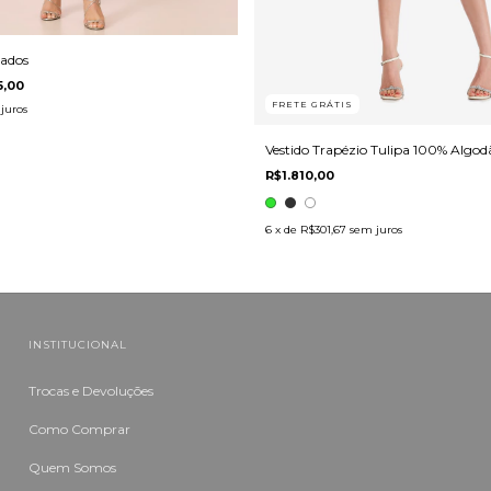
bados
5,00
FRETE GRÁTIS
juros
Vestido Trapézio Tulipa 100% Algod
R$1.810,00
6
x de
R$301,67
sem juros
INSTITUCIONAL
Trocas e Devoluções
Como Comprar
Quem Somos