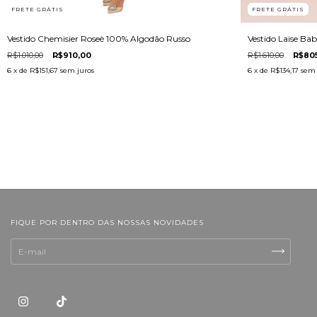
FRETE GRÁTIS
FRETE GRÁTIS
Vestido Chemisier Roseè 100% Algodão Russo
Vestido Laise Ba
R$1.010,00
R$910,00
R$1.610,00
R$80
6
x de
R$151,67
sem juros
6
x de
R$134,17
sem 
FIQUE POR DENTRO DAS NOSSAS NOVIDADES