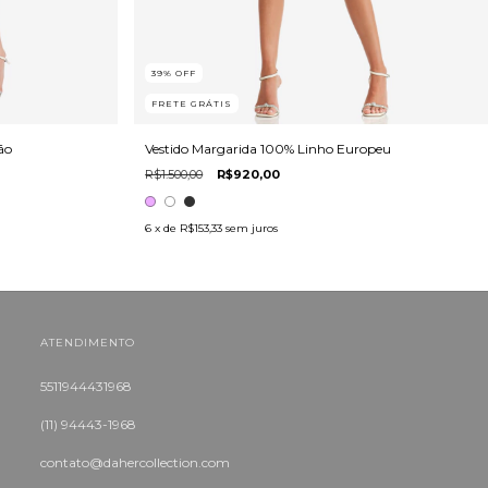
39
%
OFF
FRETE GRÁTIS
ão
Vestido Margarida 100% Linho Europeu
R$1.500,00
R$920,00
6
x de
R$153,33
sem juros
ATENDIMENTO
5511944431968
(11) 94443-1968
contato@dahercollection.com