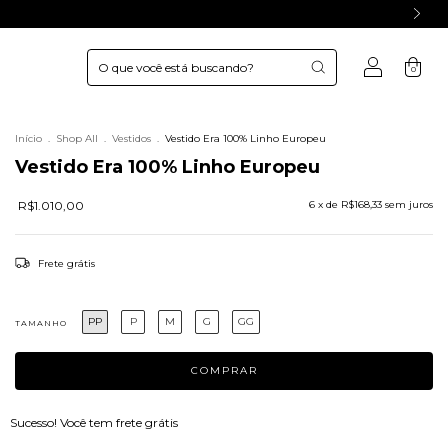
0
Início
.
Shop All
.
Vestidos
.
Vestido Era 100% Linho Europeu
Vestido Era 100% Linho Europeu
R$1.010,00
6
x de
R$168,33
sem juros
Frete grátis
PP
P
M
G
GG
TAMANHO
Sucesso! Você tem frete grátis