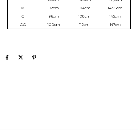
M
92cm
104cm
143,5cm
G
96cm
108cm
145cm
GG
100cm
112cm
147cm