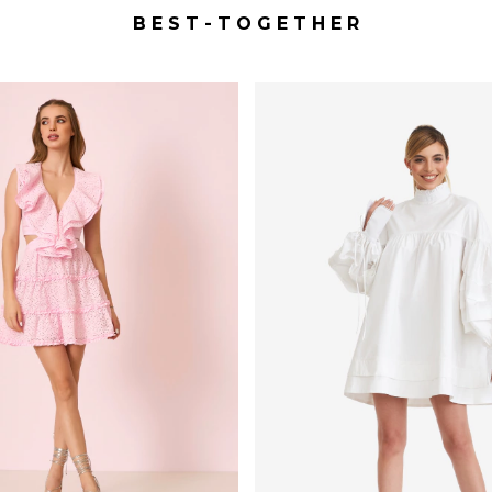
B E S T - T O G E T H E R