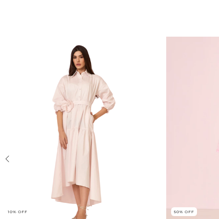
10
%
OFF
50
%
OFF